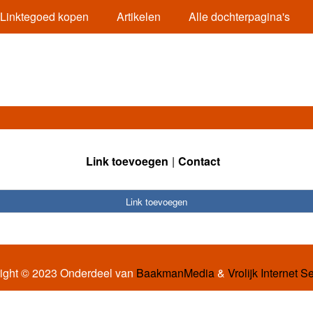
Linktegoed kopen
Artikelen
Alle dochterpagina's
Link toevoegen
Contact
Link toevoegen
ight © 2023 Onderdeel van
BaakmanMedia
&
Vrolijk Internet S